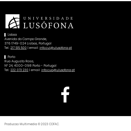
Lisboa
Avenida do Campo Grande,
376 1749-024 Lisboa, Portugal
Tel.:
| email:
217 515 500
info.cul@ulusofona.pt
Porto
Rua Augusto Rosa,
Nº 24, 4000-098 Porto - Portugal
Tel.:
| email:
222 073 230
info.cup@ulusofona.pt
Producao Multimedia © 2023 COFAC.