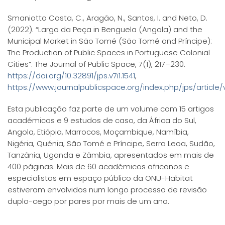
Smaniotto Costa, C., Aragão, N., Santos, I. and Neto, D.
(2022). “Largo da Peça in Benguela (Angola) and the
Municipal Market in São Tomé (São Tomé and Príncipe):
The Production of Public Spaces in Portuguese Colonial
Cities”. The Journal of Public Space, 7(1), 217–230.
https://doi.org/10.32891/jps.v7i1.1541
,
https://www.journalpublicspace.org/index.php/jps/article/
Esta publicação faz parte de um volume com 15 artigos
académicos e 9 estudos de caso, da África do Sul,
Angola, Etiópia, Marrocos, Moçambique, Namíbia,
Nigéria, Quénia, São Tomé e Príncipe, Serra Leoa, Sudão,
Tanzânia, Uganda e Zâmbia, apresentados em mais de
400 páginas. Mais de 60 académicos africanos e
especialistas em espaço público da ONU-Habitat
estiveram envolvidos num longo processo de revisão
duplo-cego por pares por mais de um ano.