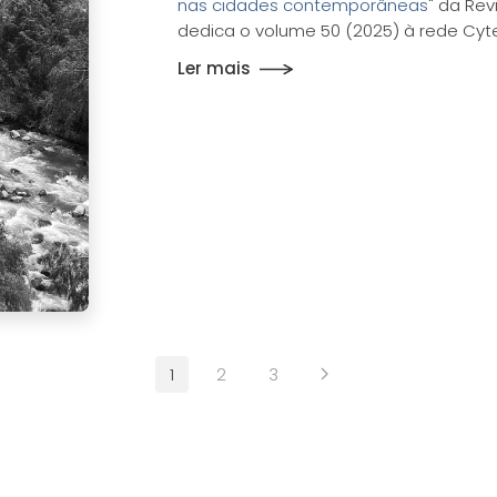
nas cidades contemporâneas
" da Rev
dedica o volume 50 (2025) à rede Cyte
Ler mais
1
2
3