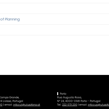
of Planning
Porto
 Campo Grande,
Rua Augusto Rosa,
4 Lisboa, Portugal
Nº 24, 4000-098 Porto - Portugal
| email:
Tel.:
| email:
00
info.cul@ulusofona.pt
222 073 230
info.cup@ulusof