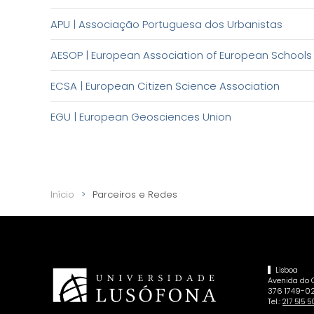
APU | Associação Portuguesa dos Urbanistas
AESOP | European Association of European Schools 
ECSA | European Citizen Science Association
EGU | European Geosciences Union
Início
Parceiros e Redes
Lisboa
Avenida do
376 1749-02
Tel.:
217 515 5