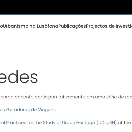
io
Urbanismo na Lusófona
Publicações
Projectos de Invest
Redes
corpo docente participam ativamente em uma série de rede
los Geradores de Viagens
al Practices for the Study of Urban Heritage (UDigiSH)
at the 